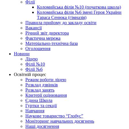
Філії
Коломийська філія №10 (початкова школа)
Коломийська філія №6 імені Героя України
Тараса Сенюка (гімназія)
Правила прийому до закладу освіти
Вакансії
Річний звіт директора
Фактична мережа
Матеріально-технічна база
Оголошення
Новини
Ліцею
Філії №10
Філії №6
Освітній процес
Режим роботи ліцею
Розклад дзвінків
Розклад занять
Критерії оцінювання
Єдина Школа
Гуртки та секції
Навчання
Наукове товариство “Глобус”
Моніторинг навчальних досягнень
Наші досягнення