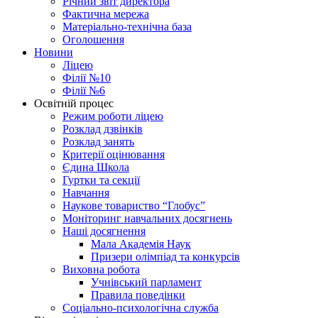
Річний звіт директора
Фактична мережа
Матеріально-технічна база
Оголошення
Новини
Ліцею
Філії №10
Філії №6
Освітній процес
Режим роботи ліцею
Розклад дзвінків
Розклад занять
Критерії оцінювання
Єдина Школа
Гуртки та секції
Навчання
Наукове товариство “Глобус”
Моніторинг навчальних досягнень
Наші досягнення
Мала Академія Наук
Призери олімпіад та конкурсів
Виховна робота
Учнівський парламент
Правила поведінки
Соціально-психологічна служба