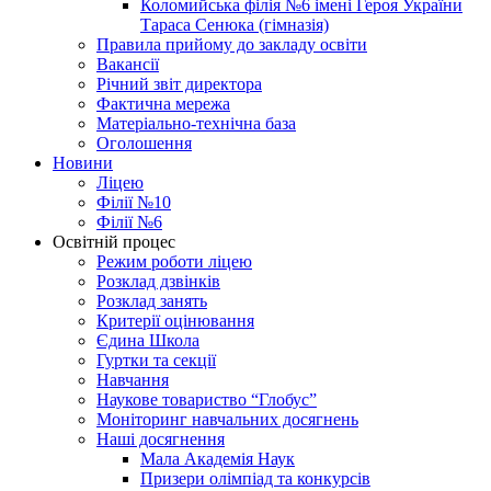
Коломийська філія №6 імені Героя України
Тараса Сенюка (гімназія)
Правила прийому до закладу освіти
Вакансії
Річний звіт директора
Фактична мережа
Матеріально-технічна база
Оголошення
Новини
Ліцею
Філії №10
Філії №6
Освітній процес
Режим роботи ліцею
Розклад дзвінків
Розклад занять
Критерії оцінювання
Єдина Школа
Гуртки та секції
Навчання
Наукове товариство “Глобус”
Моніторинг навчальних досягнень
Наші досягнення
Мала Академія Наук
Призери олімпіад та конкурсів