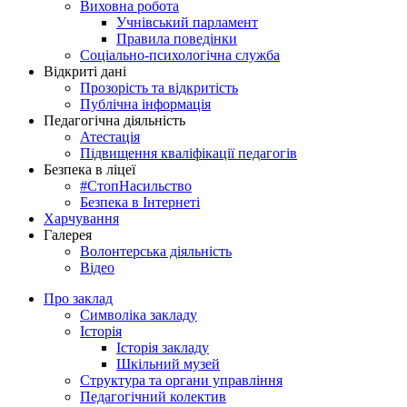
Виховна робота
Учнівський парламент
Правила поведінки
Соціально-психологічна служба
Відкриті дані
Прозорість та відкритість
Публічна інформація
Педагогічна діяльність
Атестація
Підвищення кваліфікації педагогів
Безпека в ліцеї
#СтопНасильство
Безпека в Інтернеті
Харчування
Галерея
Волонтерська діяльність
Відео
Про заклад
Символіка закладу
Історія
Історія закладу
Шкільний музей
Структура та органи управління
Педагогічний колектив