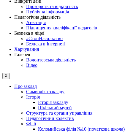
Відкриті дані
Прозорість та відкритість
Публічна інформація
Педагогічна діяльність
Атестація
Підвищення кваліфікації педагогів
Безпека в ліцеї
#СтопНасильство
Безпека в Інтернеті
Харчування
Галерея
Волонтерська діяльність
Відео
X
Про заклад
Символіка закладу
Історія
Історія закладу
Шкільний музей
Структура та органи управління
Педагогічний колектив
Філії
Коломийська філія №10 (початкова школа)