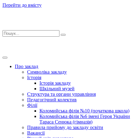
Перейти до вмісту
Про заклад
Символіка закладу
Історія
Історія закладу
Шкільний музей
Структура та органи управління
Педагогічний колектив
Філії
Коломийська філія №10 (початкова школа)
Коломийська філія №6 імені Героя України
Тараса Сенюка (гімназія)
Правила прийому до закладу освіти
Вакансії