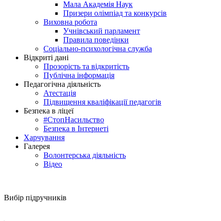
Мала Академія Наук
Призери олімпіад та конкурсів
Виховна робота
Учнівський парламент
Правила поведінки
Соціально-психологічна служба
Відкриті дані
Прозорість та відкритість
Публічна інформація
Педагогічна діяльність
Атестація
Підвищення кваліфікації педагогів
Безпека в ліцеї
#СтопНасильство
Безпека в Інтернеті
Харчування
Галерея
Волонтерська діяльність
Відео
Вибір підручників