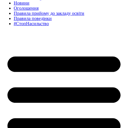
Новини
Оголошення
Правила прийому до закладу освіти
Правила поведінки
#СтопНасильство