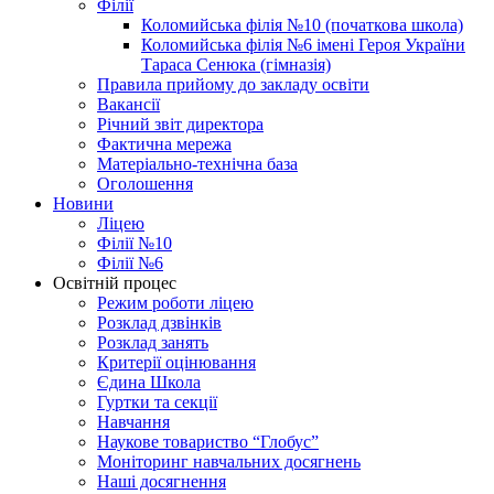
Філії
Коломийська філія №10 (початкова школа)
Коломийська філія №6 імені Героя України
Тараса Сенюка (гімназія)
Правила прийому до закладу освіти
Вакансії
Річний звіт директора
Фактична мережа
Матеріально-технічна база
Оголошення
Новини
Ліцею
Філії №10
Філії №6
Освітній процес
Режим роботи ліцею
Розклад дзвінків
Розклад занять
Критерії оцінювання
Єдина Школа
Гуртки та секції
Навчання
Наукове товариство “Глобус”
Моніторинг навчальних досягнень
Наші досягнення