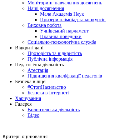
Моніторинг навчальних досягнень
Наші досягнення
Мала Академія Наук
Призери олімпіад та конкурсів
Виховна робота
Учнівський парламент
Правила поведінки
Соціально-психологічна служба
Відкриті дані
Прозорість та відкритість
Публічна інформація
Педагогічна діяльність
Атестація
Підвищення кваліфікації педагогів
Безпека в ліцеї
#СтопНасильство
Безпека в Інтернеті
Харчування
Галерея
Волонтерська діяльність
Відео
Критерії оцінювання