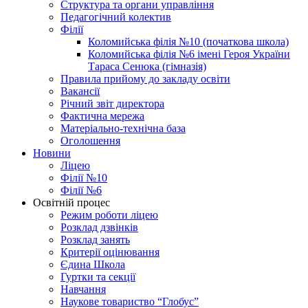
Структура та органи управління
Педагогічний колектив
Філії
Коломийська філія №10 (початкова школа)
Коломийська філія №6 імені Героя України
Тараса Сенюка (гімназія)
Правила прийому до закладу освіти
Вакансії
Річний звіт директора
Фактична мережа
Матеріально-технічна база
Оголошення
Новини
Ліцею
Філії №10
Філії №6
Освітній процес
Режим роботи ліцею
Розклад дзвінків
Розклад занять
Критерії оцінювання
Єдина Школа
Гуртки та секції
Навчання
Наукове товариство “Глобус”