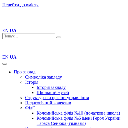
Перейти до вмісту
EN
UA
EN
UA
Про заклад
Символіка закладу
Історія
Історія закладу
Шкільний музей
Структура та органи управління
Педагогічний колектив
Філії
Коломийська філія №10 (початкова школа)
Коломийська філія №6 імені Героя України
Тараса Сенюка (гімназія)