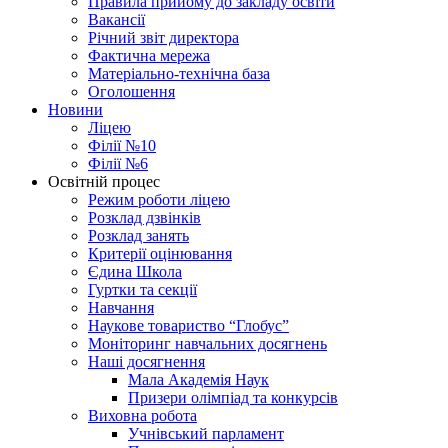
Правила прийому до закладу освіти
Вакансії
Річний звіт директора
Фактична мережа
Матеріально-технічна база
Оголошення
Новини
Ліцею
Філії №10
Філії №6
Освітній процес
Режим роботи ліцею
Розклад дзвінків
Розклад занять
Критерії оцінювання
Єдина Школа
Гуртки та секції
Навчання
Наукове товариство “Глобус”
Моніторинг навчальних досягнень
Наші досягнення
Мала Академія Наук
Призери олімпіад та конкурсів
Виховна робота
Учнівський парламент