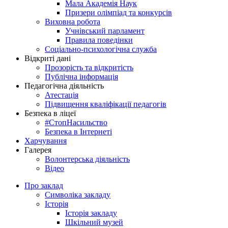
Мала Академія Наук
Призери олімпіад та конкурсів
Виховна робота
Учнівський парламент
Правила поведінки
Соціально-психологічна служба
Відкриті дані
Прозорість та відкритість
Публічна інформація
Педагогічна діяльність
Атестація
Підвищення кваліфікації педагогів
Безпека в ліцеї
#СтопНасильство
Безпека в Інтернеті
Харчування
Галерея
Волонтерська діяльність
Відео
Про заклад
Символіка закладу
Історія
Історія закладу
Шкільний музей