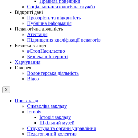
Правила поведінки
Соціально-психологічна служба
Відкриті дані
Прозорість та відкритість
Публічна інформація
Педагогічна діяльність
Атестація
Підвищення кваліфікації педагогів
Безпека в ліцеї
#СтопНасильство
Безпека в Інтернеті
Харчування
Галерея
Волонтерська діяльність
Відео
X
Про заклад
Символіка закладу
Історія
Історія закладу
Шкільний музей
Структура та органи управління
Педагогічний колектив