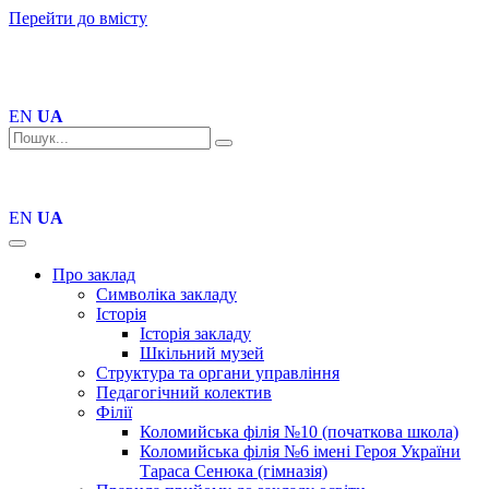
Перейти до вмісту
EN
UA
EN
UA
Про заклад
Символіка закладу
Історія
Історія закладу
Шкільний музей
Структура та органи управління
Педагогічний колектив
Філії
Коломийська філія №10 (початкова школа)
Коломийська філія №6 імені Героя України
Тараса Сенюка (гімназія)