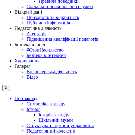
Правила поведінки
Соціально-психологічна служба
Відкриті дані
Прозорість та відкритість
Публічна інформація
Педагогічна діяльність
Атестація
Підвищення кваліфікації педагогів
Безпека в ліцеї
#СтопНасильство
Безпека в Інтернеті
Харчування
Галерея
Волонтерська діяльність
Відео
X
Про заклад
Символіка закладу
Історія
Історія закладу
Шкільний музей
Структура та органи управління
Педагогічний колектив