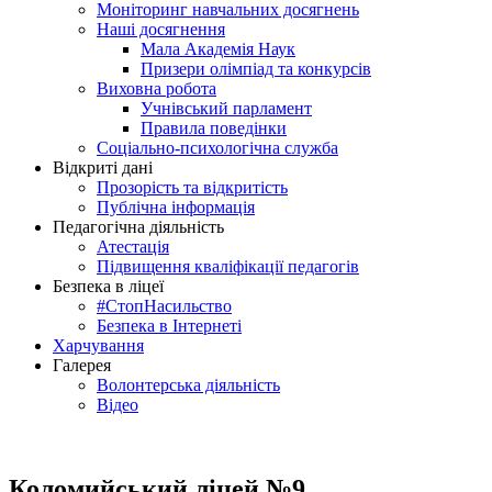
Моніторинг навчальних досягнень
Наші досягнення
Мала Академія Наук
Призери олімпіад та конкурсів
Виховна робота
Учнівський парламент
Правила поведінки
Соціально-психологічна служба
Відкриті дані
Прозорість та відкритість
Публічна інформація
Педагогічна діяльність
Атестація
Підвищення кваліфікації педагогів
Безпека в ліцеї
#СтопНасильство
Безпека в Інтернеті
Харчування
Галерея
Волонтерська діяльність
Відео
Коломийський ліцей №9