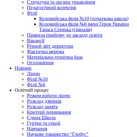
Структура та органи управління
Педагогічний колектив
Філії
Коломийська філія №10 (початкова школа)
Коломийська філія №6 імені Героя України
Тараса Сенюка (гімназія)
Правила прийому до закладу освіти
Вакансії
Річний звіт директора
Фактична мережа
Матеріально-технічна база
Оголошення
Новини
Ліцею
Філії №10
Філії №6
Освітній процес
Режим роботи ліцею
Розклад дзвінків
Розклад занять
Критерії оцінювання
Єдина Школа
Гуртки та секції
Навчання
Наукове товариство “Глобус”