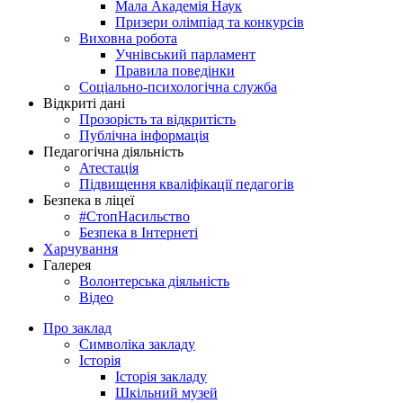
Мала Академія Наук
Призери олімпіад та конкурсів
Виховна робота
Учнівський парламент
Правила поведінки
Соціально-психологічна служба
Відкриті дані
Прозорість та відкритість
Публічна інформація
Педагогічна діяльність
Атестація
Підвищення кваліфікації педагогів
Безпека в ліцеї
#СтопНасильство
Безпека в Інтернеті
Харчування
Галерея
Волонтерська діяльність
Відео
Про заклад
Символіка закладу
Історія
Історія закладу
Шкільний музей