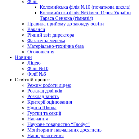
Філії
Коломийська філія №10 (початкова школа)
Коломийська філія №6 імені Героя України
Тараса Сенюка (гімназія)
Правила прийому до закладу освіти
Вакансії
Річний звіт директора
Фактична мережа
Матеріально-технічна база
Оголошення
Новини
Ліцею
Філії №10
Філії №6
Освітній процес
Режим роботи ліцею
Розклад дзвінків
Розклад занять
Критерії оцінювання
Єдина Школа
Гуртки та секції
Навчання
Наукове товариство “Глобус”
Моніторинг навчальних досягнень
Наші досягнення