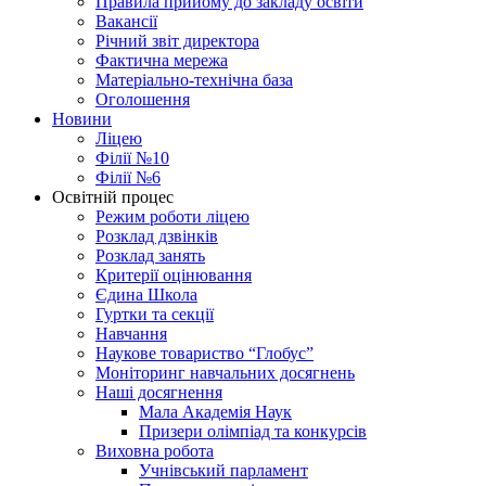
Правила прийому до закладу освіти
Вакансії
Річний звіт директора
Фактична мережа
Матеріально-технічна база
Оголошення
Новини
Ліцею
Філії №10
Філії №6
Освітній процес
Режим роботи ліцею
Розклад дзвінків
Розклад занять
Критерії оцінювання
Єдина Школа
Гуртки та секції
Навчання
Наукове товариство “Глобус”
Моніторинг навчальних досягнень
Наші досягнення
Мала Академія Наук
Призери олімпіад та конкурсів
Виховна робота
Учнівський парламент