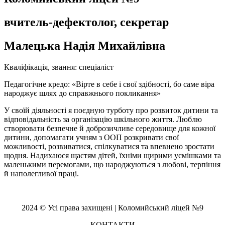
вчитель-дефектолог, секретар
Малецька Надія Михайлівна
Кваліфікація, звання: спеціаліст
Педагогічне кредо: «Вірте в себе і свої здібності, бо саме віра
народжує шлях до справжнього покликання»
У своїй діяльності я поєдную турботу про розвиток дитини та
відповідальність за організацію шкільного життя. Люблю
створювати безпечне й доброзичливе середовище для кожної
дитини, допомагати учням з ООП розкривати свої
можливості, розвиватися, спілкуватися та впевнено зростати
щодня. Надихаюся щастям дітей, їхніми щирими усмішками та
маленькими перемогами, що народжуються з любові, терпіння
й наполегливої праці.
2024 © Усі права захищені | Коломийський ліцей №9
КОНТАКТИ