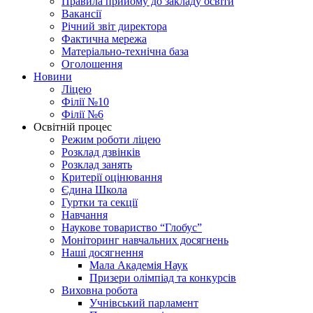
Правила прийому до закладу освіти
Вакансії
Річний звіт директора
Фактична мережа
Матеріально-технічна база
Оголошення
Новини
Ліцею
Філії №10
Філії №6
Освітній процес
Режим роботи ліцею
Розклад дзвінків
Розклад занять
Критерії оцінювання
Єдина Школа
Гуртки та секції
Навчання
Наукове товариство “Глобус”
Моніторинг навчальних досягнень
Наші досягнення
Мала Академія Наук
Призери олімпіад та конкурсів
Виховна робота
Учнівський парламент