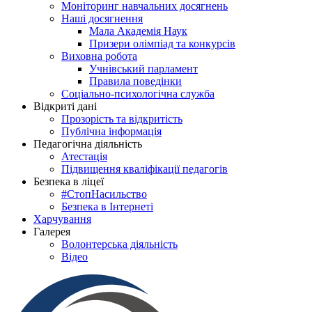
Моніторинг навчальних досягнень
Наші досягнення
Мала Академія Наук
Призери олімпіад та конкурсів
Виховна робота
Учнівський парламент
Правила поведінки
Соціально-психологічна служба
Відкриті дані
Прозорість та відкритість
Публічна інформація
Педагогічна діяльність
Атестація
Підвищення кваліфікації педагогів
Безпека в ліцеї
#СтопНасильство
Безпека в Інтернеті
Харчування
Галерея
Волонтерська діяльність
Відео