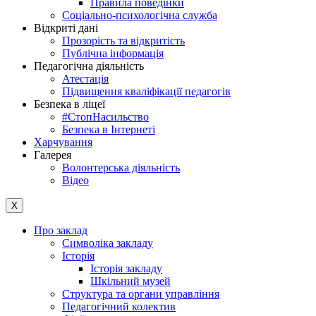
Правила поведінки
Соціально-психологічна служба
Відкриті дані
Прозорість та відкритість
Публічна інформація
Педагогічна діяльність
Атестація
Підвищення кваліфікації педагогів
Безпека в ліцеї
#СтопНасильство
Безпека в Інтернеті
Харчування
Галерея
Волонтерська діяльність
Відео
X
Про заклад
Символіка закладу
Історія
Історія закладу
Шкільний музей
Структура та органи управління
Педагогічний колектив