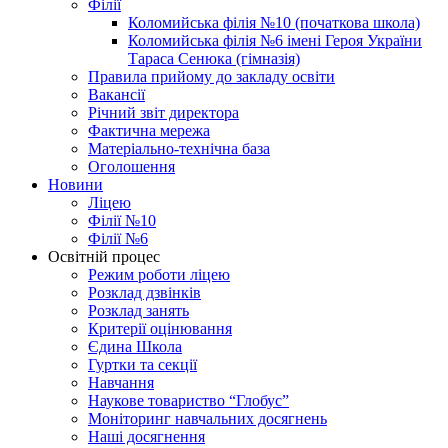
Філії
Коломийська філія №10 (початкова школа)
Коломийська філія №6 імені Героя України
Тараса Сенюка (гімназія)
Правила прийому до закладу освіти
Вакансії
Річний звіт директора
Фактична мережа
Матеріально-технічна база
Оголошення
Новини
Ліцею
Філії №10
Філії №6
Освітній процес
Режим роботи ліцею
Розклад дзвінків
Розклад занять
Критерії оцінювання
Єдина Школа
Гуртки та секції
Навчання
Наукове товариство “Глобус”
Моніторинг навчальних досягнень
Наші досягнення