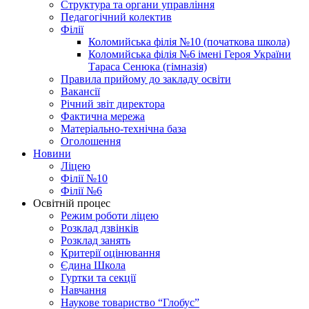
Структура та органи управління
Педагогічний колектив
Філії
Коломийська філія №10 (початкова школа)
Коломийська філія №6 імені Героя України
Тараса Сенюка (гімназія)
Правила прийому до закладу освіти
Вакансії
Річний звіт директора
Фактична мережа
Матеріально-технічна база
Оголошення
Новини
Ліцею
Філії №10
Філії №6
Освітній процес
Режим роботи ліцею
Розклад дзвінків
Розклад занять
Критерії оцінювання
Єдина Школа
Гуртки та секції
Навчання
Наукове товариство “Глобус”