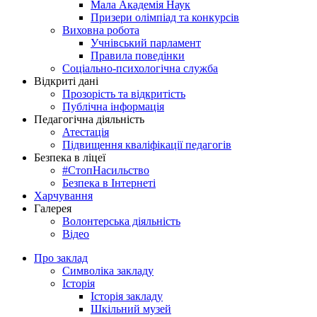
Мала Академія Наук
Призери олімпіад та конкурсів
Виховна робота
Учнівський парламент
Правила поведінки
Соціально-психологічна служба
Відкриті дані
Прозорість та відкритість
Публічна інформація
Педагогічна діяльність
Атестація
Підвищення кваліфікації педагогів
Безпека в ліцеї
#СтопНасильство
Безпека в Інтернеті
Харчування
Галерея
Волонтерська діяльність
Відео
Про заклад
Символіка закладу
Історія
Історія закладу
Шкільний музей