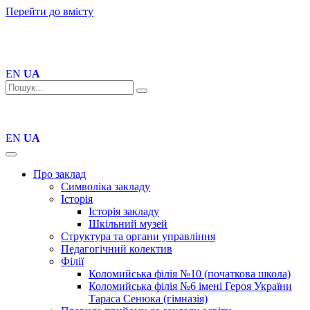
Перейти до вмісту
EN
UA
EN
UA
Про заклад
Символіка закладу
Історія
Історія закладу
Шкільний музей
Структура та органи управління
Педагогічний колектив
Філії
Коломийська філія №10 (початкова школа)
Коломийська філія №6 імені Героя України
Тараса Сенюка (гімназія)