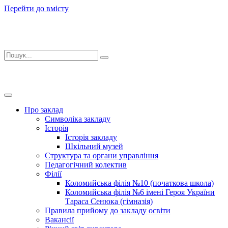
Перейти до вмісту
Про заклад
Символіка закладу
Історія
Історія закладу
Шкільний музей
Структура та органи управління
Педагогічний колектив
Філії
Коломийська філія №10 (початкова школа)
Коломийська філія №6 імені Героя України
Тараса Сенюка (гімназія)
Правила прийому до закладу освіти
Вакансії