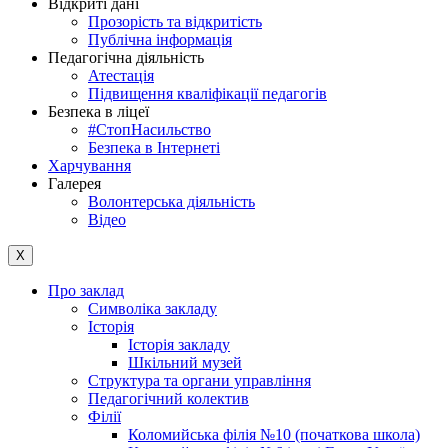
Відкриті дані
Прозорість та відкритість
Публічна інформація
Педагогічна діяльність
Атестація
Підвищення кваліфікації педагогів
Безпека в ліцеї
#СтопНасильство
Безпека в Інтернеті
Харчування
Галерея
Волонтерська діяльність
Відео
X
Про заклад
Символіка закладу
Історія
Історія закладу
Шкільний музей
Структура та органи управління
Педагогічний колектив
Філії
Коломийська філія №10 (початкова школа)