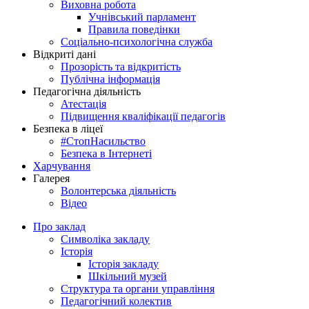
Виховна робота
Учнівський парламент
Правила поведінки
Соціально-психологічна служба
Відкриті дані
Прозорість та відкритість
Публічна інформація
Педагогічна діяльність
Атестація
Підвищення кваліфікації педагогів
Безпека в ліцеї
#СтопНасильство
Безпека в Інтернеті
Харчування
Галерея
Волонтерська діяльність
Відео
Про заклад
Символіка закладу
Історія
Історія закладу
Шкільний музей
Структура та органи управління
Педагогічний колектив