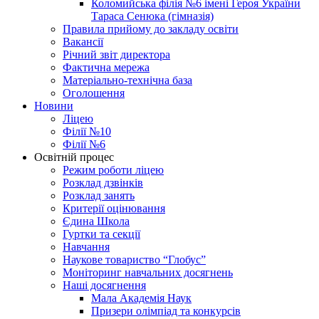
Коломийська філія №6 імені Героя України
Тараса Сенюка (гімназія)
Правила прийому до закладу освіти
Вакансії
Річний звіт директора
Фактична мережа
Матеріально-технічна база
Оголошення
Новини
Ліцею
Філії №10
Філії №6
Освітній процес
Режим роботи ліцею
Розклад дзвінків
Розклад занять
Критерії оцінювання
Єдина Школа
Гуртки та секції
Навчання
Наукове товариство “Глобус”
Моніторинг навчальних досягнень
Наші досягнення
Мала Академія Наук
Призери олімпіад та конкурсів