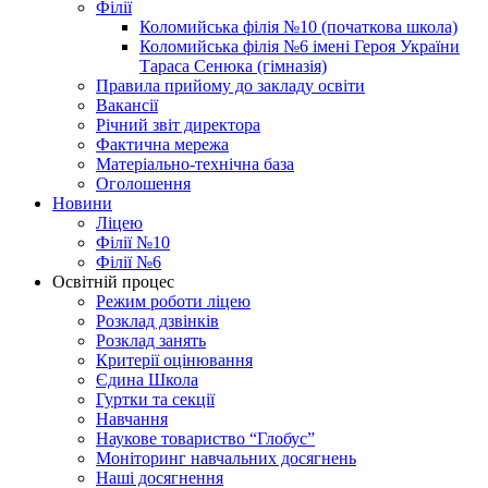
Філії
Коломийська філія №10 (початкова школа)
Коломийська філія №6 імені Героя України
Тараса Сенюка (гімназія)
Правила прийому до закладу освіти
Вакансії
Річний звіт директора
Фактична мережа
Матеріально-технічна база
Оголошення
Новини
Ліцею
Філії №10
Філії №6
Освітній процес
Режим роботи ліцею
Розклад дзвінків
Розклад занять
Критерії оцінювання
Єдина Школа
Гуртки та секції
Навчання
Наукове товариство “Глобус”
Моніторинг навчальних досягнень
Наші досягнення