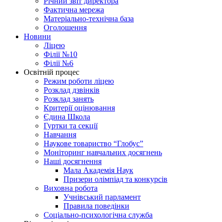
Річний звіт директора
Фактична мережа
Матеріально-технічна база
Оголошення
Новини
Ліцею
Філії №10
Філії №6
Освітній процес
Режим роботи ліцею
Розклад дзвінків
Розклад занять
Критерії оцінювання
Єдина Школа
Гуртки та секції
Навчання
Наукове товариство “Глобус”
Моніторинг навчальних досягнень
Наші досягнення
Мала Академія Наук
Призери олімпіад та конкурсів
Виховна робота
Учнівський парламент
Правила поведінки
Соціально-психологічна служба