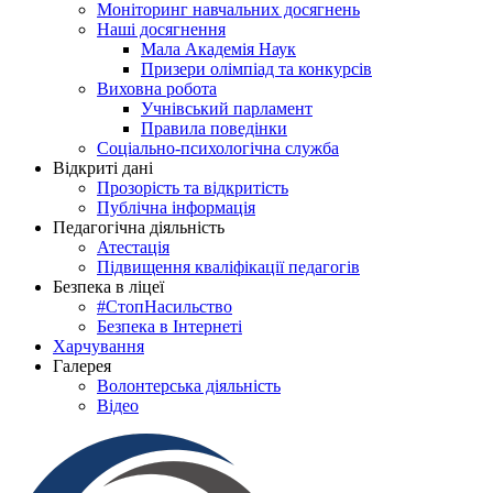
Моніторинг навчальних досягнень
Наші досягнення
Мала Академія Наук
Призери олімпіад та конкурсів
Виховна робота
Учнівський парламент
Правила поведінки
Соціально-психологічна служба
Відкриті дані
Прозорість та відкритість
Публічна інформація
Педагогічна діяльність
Атестація
Підвищення кваліфікації педагогів
Безпека в ліцеї
#СтопНасильство
Безпека в Інтернеті
Харчування
Галерея
Волонтерська діяльність
Відео