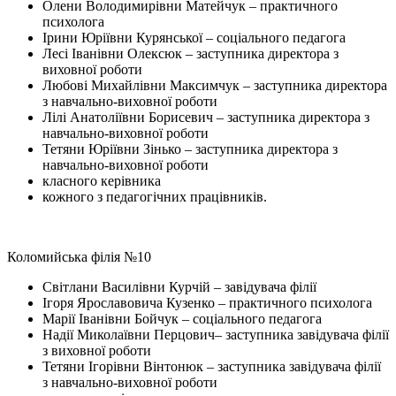
Олени Володимирівни Матейчук – практичного
психолога
Ірини Юріївни Курянської – соціального педагога
Лесі Іванівни Олексюк – заступника директора з
виховної роботи
Любові Михайлівни Максимчук – заступника директора
з навчально-виховної роботи
Лілі Анатоліївни Борисевич – заступника директора з
навчально-виховної роботи
Тетяни Юріївни Зінько – заступника директора з
навчально-виховної роботи
класного керівника
кожного з педагогічних працівників.
Коломийська філія №10
Світлани Василівни Курчій – завідувача філії
Ігоря Ярославовича Кузенко – практичного психолога
Марії Іванівни Бойчук – соціального педагога
Надії Миколаївни Перцович– заступника завідувача філії
з виховної роботи
Тетяни Ігорівни Вінтонюк – заступника завідувача філії
з навчально-виховної роботи