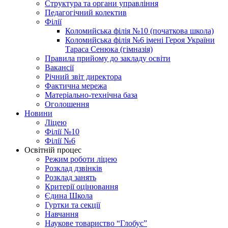
Структура та органи управління
Педагогічний колектив
Філії
Коломийська філія №10 (початкова школа)
Коломийська філія №6 імені Героя України
Тараса Сенюка (гімназія)
Правила прийому до закладу освіти
Вакансії
Річний звіт директора
Фактична мережа
Матеріально-технічна база
Оголошення
Новини
Ліцею
Філії №10
Філії №6
Освітній процес
Режим роботи ліцею
Розклад дзвінків
Розклад занять
Критерії оцінювання
Єдина Школа
Гуртки та секції
Навчання
Наукове товариство “Глобус”