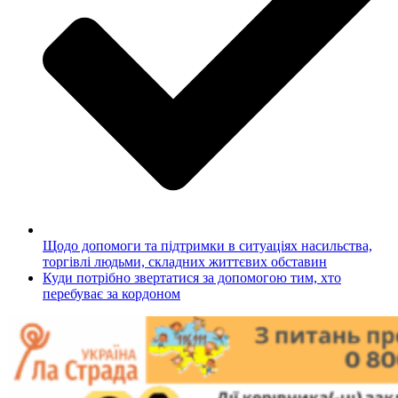
Щодо допомоги та підтримки в ситуаціях насильства,
торгівлі людьми, складних життєвих обставин
Куди потрібно звертатися за допомогою тим, хто
перебуває за кордоном