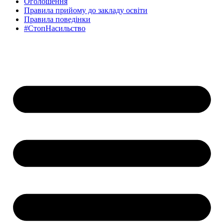
Оголошення
Правила прийому до закладу освіти
Правила поведінки
#СтопНасильство