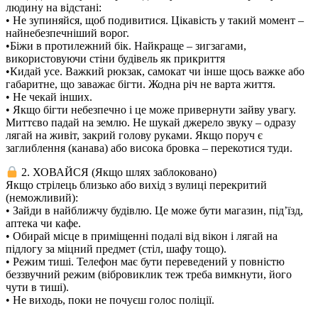
людину на відстані:
• Не зупиняйся, щоб подивитися. Цікавість у такий момент –
найнебезпечніший ворог.
•Біжи в протилежний бік. Найкраще – зигзагами,
використовуючи стіни будівель як прикриття
•Кидай усе. Важкий рюкзак, самокат чи інше щось важке або
габаритне, що заважає бігти. Жодна річ не варта життя.
• Не чекай інших.
• Якщо бігти небезпечно і це може привернути зайву увагу.
Миттєво падай на землю. Не шукай джерело звуку – одразу
лягай на живіт, закрий голову руками. Якщо поруч є
заглиблення (канава) або висока бровка – перекотися туди.
2. ХОВАЙСЯ (Якщо шлях заблоковано)
Якщо стрілець близько або вихід з вулиці перекритий
(неможливий):
• Зайди в найближчу будівлю. Це може бути магазин, під’їзд,
аптека чи кафе.
• Обирай місце в приміщенні подалі від вікон і лягай на
підлогу за міцний предмет (стіл, шафу тощо).
• Режим тиші. Телефон має бути переведений у повністю
беззвучний режим (вібровиклик теж треба вимкнути, його
чути в тиші).
• Не виходь, поки не почуєш голос поліції.