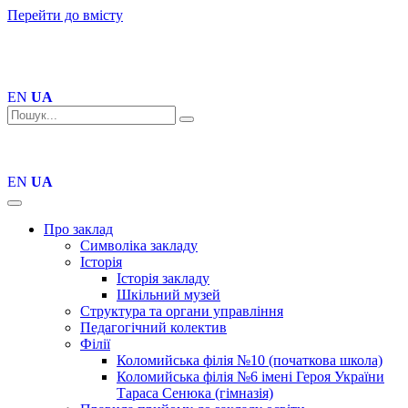
Перейти до вмісту
EN
UA
EN
UA
Про заклад
Символіка закладу
Історія
Історія закладу
Шкільний музей
Структура та органи управління
Педагогічний колектив
Філії
Коломийська філія №10 (початкова школа)
Коломийська філія №6 імені Героя України
Тараса Сенюка (гімназія)