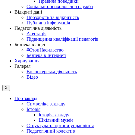
Правила поведінки
Соціально-психологічна служба
Відкриті дані
Прозорість та відкритість
Публічна інформація
Педагогічна діяльність
Атестація
Підвищення кваліфікації педагогів
Безпека в ліцеї
#СтопНасильство
Безпека в Інтернеті
Харчування
Галерея
Волонтерська діяльність
Відео
X
Про заклад
Символіка закладу
Історія
Історія закладу
Шкільний музей
Структура та органи управління
Педагогічний колектив