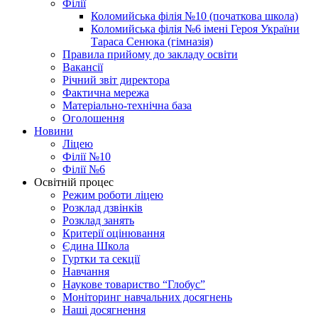
Філії
Коломийська філія №10 (початкова школа)
Коломийська філія №6 імені Героя України
Тараса Сенюка (гімназія)
Правила прийому до закладу освіти
Вакансії
Річний звіт директора
Фактична мережа
Матеріально-технічна база
Оголошення
Новини
Ліцею
Філії №10
Філії №6
Освітній процес
Режим роботи ліцею
Розклад дзвінків
Розклад занять
Критерії оцінювання
Єдина Школа
Гуртки та секції
Навчання
Наукове товариство “Глобус”
Моніторинг навчальних досягнень
Наші досягнення