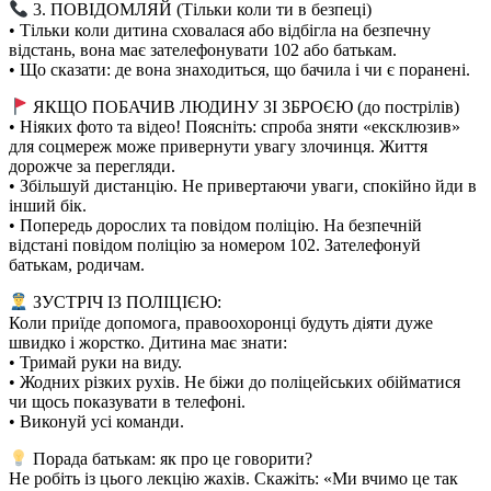
3. ПОВІДОМЛЯЙ (Тільки коли ти в безпеці)
• Тільки коли дитина сховалася або відбігла на безпечну
відстань, вона має зателефонувати 102 або батькам.
• Що сказати: де вона знаходиться, що бачила і чи є поранені.
ЯКЩО ПОБАЧИВ ЛЮДИНУ ЗІ ЗБРОЄЮ (до пострілів)
• Ніяких фото та відео! Поясніть: спроба зняти «ексклюзив»
для соцмереж може привернути увагу злочинця. Життя
дорожче за перегляди.
• Збільшуй дистанцію. Не привертаючи уваги, спокійно йди в
інший бік.
• Попередь дорослих та повідом поліцію. На безпечній
відстані повідом поліцію за номером 102. Зателефонуй
батькам, родичам.
ЗУСТРІЧ ІЗ ПОЛІЦІЄЮ:
Коли приїде допомога, правоохоронці будуть діяти дуже
швидко і жорстко. Дитина має знати:
• Тримай руки на виду.
• Жодних різких рухів. Не біжи до поліцейських обійматися
чи щось показувати в телефоні.
• Виконуй усі команди.
Порада батькам: як про це говорити?
Не робіть із цього лекцію жахів. Скажіть: «Ми вчимо це так