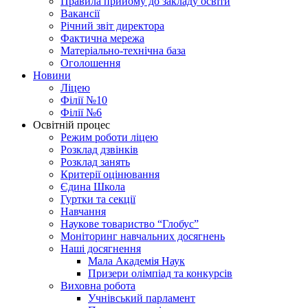
Правила прийому до закладу освіти
Вакансії
Річний звіт директора
Фактична мережа
Матеріально-технічна база
Оголошення
Новини
Ліцею
Філії №10
Філії №6
Освітній процес
Режим роботи ліцею
Розклад дзвінків
Розклад занять
Критерії оцінювання
Єдина Школа
Гуртки та секції
Навчання
Наукове товариство “Глобус”
Моніторинг навчальних досягнень
Наші досягнення
Мала Академія Наук
Призери олімпіад та конкурсів
Виховна робота
Учнівський парламент