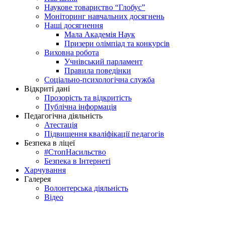
Наукове товариство “Глобус”
Моніторинг навчальних досягнень
Наші досягнення
Мала Академія Наук
Призери олімпіад та конкурсів
Виховна робота
Учнівський парламент
Правила поведінки
Соціально-психологічна служба
Відкриті дані
Прозорість та відкритість
Публічна інформація
Педагогічна діяльність
Атестація
Підвищення кваліфікації педагогів
Безпека в ліцеї
#СтопНасильство
Безпека в Інтернеті
Харчування
Галерея
Волонтерська діяльність
Відео