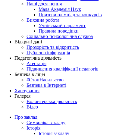
Наші досягнення
Мала Академія Наук
Призери олімпіад та конкурсів
Виховна робота
Учнівський парламент
Правила поведінки
Соціально-психологічна служба
Відкриті дані
Прозорість та відкритість
Публічна інформація
Педагогічна діяльність
Атестація
Підвищення кваліфікації педагогів
Безпека в ліцеї
#СтопНасильство
Безпека в Інтернеті
Харчування
Галерея
Волонтерська діяльність
Відео
Про заклад
Символіка закладу
Історія
Історія закладу