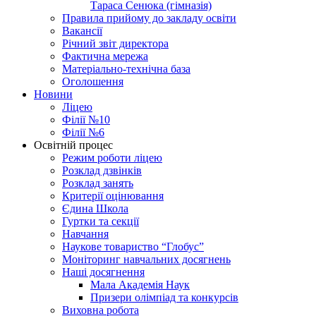
Тараса Сенюка (гімназія)
Правила прийому до закладу освіти
Вакансії
Річний звіт директора
Фактична мережа
Матеріально-технічна база
Оголошення
Новини
Ліцею
Філії №10
Філії №6
Освітній процес
Режим роботи ліцею
Розклад дзвінків
Розклад занять
Критерії оцінювання
Єдина Школа
Гуртки та секції
Навчання
Наукове товариство “Глобус”
Моніторинг навчальних досягнень
Наші досягнення
Мала Академія Наук
Призери олімпіад та конкурсів
Виховна робота