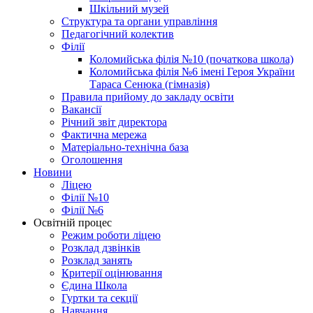
Шкільний музей
Структура та органи управління
Педагогічний колектив
Філії
Коломийська філія №10 (початкова школа)
Коломийська філія №6 імені Героя України
Тараса Сенюка (гімназія)
Правила прийому до закладу освіти
Вакансії
Річний звіт директора
Фактична мережа
Матеріально-технічна база
Оголошення
Новини
Ліцею
Філії №10
Філії №6
Освітній процес
Режим роботи ліцею
Розклад дзвінків
Розклад занять
Критерії оцінювання
Єдина Школа
Гуртки та секції
Навчання