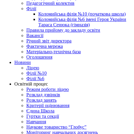
Педагогічний колектив
Філії
Коломийська філія №10 (початкова школа)
Коломийська філія №6 імені Героя України
Тараса Сенюка (гімназія)
Правила прийому до закладу освіти
Вакансії
Річний звіт директора
Фактична мережа
Матеріально-технічна база
Оголошення
Новини
Ліцею
Філії №10
Філії №6
Освітній процес
Режим роботи ліцею
Розклад дзвінків
Розклад занять
Критерії оцінювання
Єдина Школа
Гуртки та секції
Навчання
Наукове товариство “Глобус”
Моніторинг навчальних досягнень