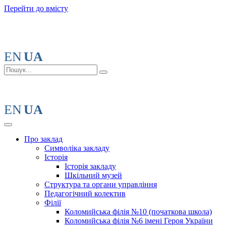
Перейти до вмісту
EN
UA
EN
UA
Про заклад
Символіка закладу
Історія
Історія закладу
Шкільний музей
Структура та органи управління
Педагогічний колектив
Філії
Коломийська філія №10 (початкова школа)
Коломийська філія №6 імені Героя України