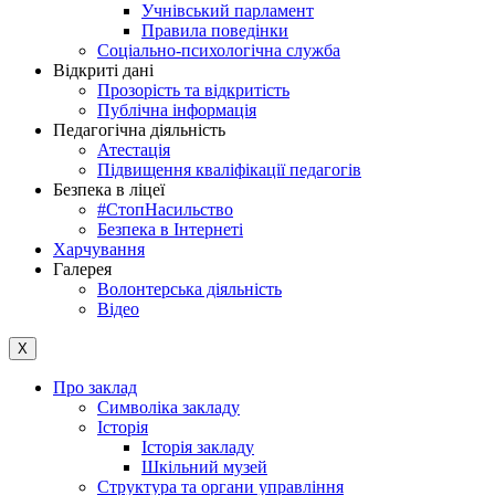
Учнівський парламент
Правила поведінки
Соціально-психологічна служба
Відкриті дані
Прозорість та відкритість
Публічна інформація
Педагогічна діяльність
Атестація
Підвищення кваліфікації педагогів
Безпека в ліцеї
#СтопНасильство
Безпека в Інтернеті
Харчування
Галерея
Волонтерська діяльність
Відео
X
Про заклад
Символіка закладу
Історія
Історія закладу
Шкільний музей
Структура та органи управління