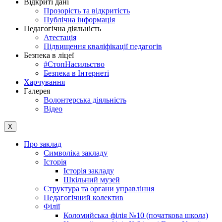
Відкриті дані
Прозорість та відкритість
Публічна інформація
Педагогічна діяльність
Атестація
Підвищення кваліфікації педагогів
Безпека в ліцеї
#СтопНасильство
Безпека в Інтернеті
Харчування
Галерея
Волонтерська діяльність
Відео
X
Про заклад
Символіка закладу
Історія
Історія закладу
Шкільний музей
Структура та органи управління
Педагогічний колектив
Філії
Коломийська філія №10 (початкова школа)