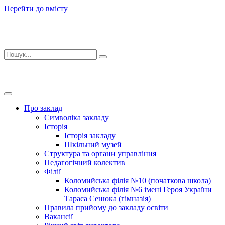
Перейти до вмісту
Про заклад
Символіка закладу
Історія
Історія закладу
Шкільний музей
Структура та органи управління
Педагогічний колектив
Філії
Коломийська філія №10 (початкова школа)
Коломийська філія №6 імені Героя України
Тараса Сенюка (гімназія)
Правила прийому до закладу освіти
Вакансії