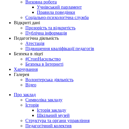
Виховна робота
Учнівський парламент
Правила поведінки
Соціально-психологічна служба
Відкриті дані
Прозорість та відкритість
Публічна інформація
Педагогічна діяльність
Атестація
Підвищення кваліфікації педагогів
Безпека в ліцеї
#СтопНасильство
Безпека в Інтернеті
Харчування
Галерея
Волонтерська діяльність
Відео
Про заклад
Символіка закладу
Історія
Історія закладу
Шкільний музей
Структура та органи управління
Педагогічний колектив