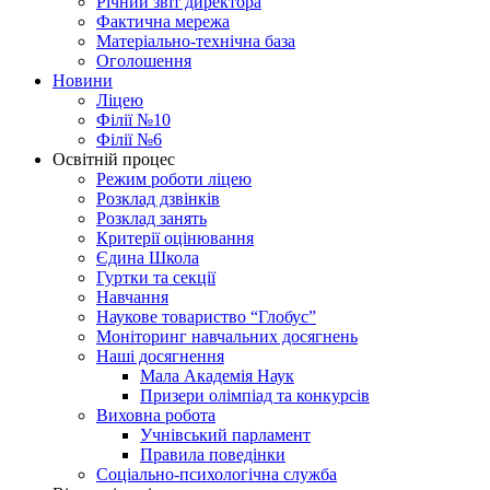
Річний звіт директора
Фактична мережа
Матеріально-технічна база
Оголошення
Новини
Ліцею
Філії №10
Філії №6
Освітній процес
Режим роботи ліцею
Розклад дзвінків
Розклад занять
Критерії оцінювання
Єдина Школа
Гуртки та секції
Навчання
Наукове товариство “Глобус”
Моніторинг навчальних досягнень
Наші досягнення
Мала Академія Наук
Призери олімпіад та конкурсів
Виховна робота
Учнівський парламент
Правила поведінки
Соціально-психологічна служба