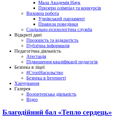
Мала Академія Наук
Призери олімпіад та конкурсів
Виховна робота
Учнівський парламент
Правила поведінки
Соціально-психологічна служба
Відкриті дані
Прозорість та відкритість
Публічна інформація
Педагогічна діяльність
Атестація
Підвищення кваліфікації педагогів
Безпека в ліцеї
#СтопНасильство
Безпека в Інтернеті
Харчування
Галерея
Волонтерська діяльність
Відео
Благодійний бал «Тепло сердець»