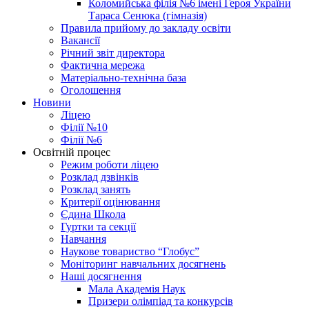
Коломийська філія №6 імені Героя України
Тараса Сенюка (гімназія)
Правила прийому до закладу освіти
Вакансії
Річний звіт директора
Фактична мережа
Матеріально-технічна база
Оголошення
Новини
Ліцею
Філії №10
Філії №6
Освітній процес
Режим роботи ліцею
Розклад дзвінків
Розклад занять
Критерії оцінювання
Єдина Школа
Гуртки та секції
Навчання
Наукове товариство “Глобус”
Моніторинг навчальних досягнень
Наші досягнення
Мала Академія Наук
Призери олімпіад та конкурсів