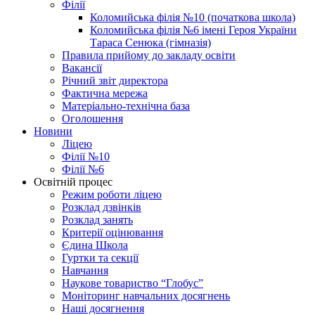
Філії
Коломийська філія №10 (початкова школа)
Коломийська філія №6 імені Героя України
Тараса Сенюка (гімназія)
Правила прийому до закладу освіти
Вакансії
Річний звіт директора
Фактична мережа
Матеріально-технічна база
Оголошення
Новини
Ліцею
Філії №10
Філії №6
Освітній процес
Режим роботи ліцею
Розклад дзвінків
Розклад занять
Критерії оцінювання
Єдина Школа
Гуртки та секції
Навчання
Наукове товариство “Глобус”
Моніторинг навчальних досягнень
Наші досягнення